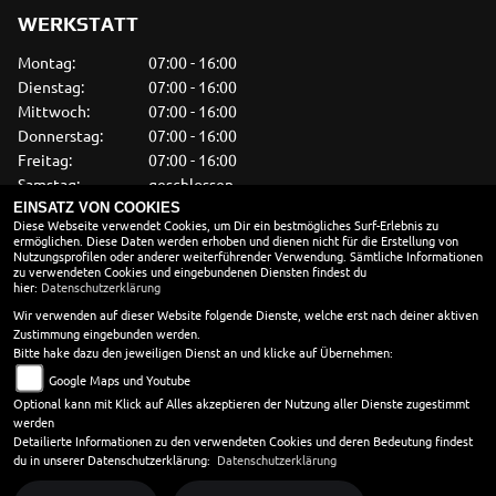
WERKSTATT
Montag:
07:00 - 16:00
Dienstag:
07:00 - 16:00
Mittwoch:
07:00 - 16:00
Donnerstag:
07:00 - 16:00
Freitag:
07:00 - 16:00
Samstag:
geschlossen
Sonntag:
geschlossen
EINSATZ VON COOKIES
Diese Webseite verwendet Cookies, um Dir ein bestmögliches Surf-Erlebnis zu
ermöglichen. Diese Daten werden erhoben und dienen nicht für die Erstellung von
VERKAUF
Nutzungsprofilen oder anderer weiterführender Verwendung. Sämtliche Informationen
zu verwendeten Cookies und eingebundenen Diensten findest du
Montag:
09:00 - 18:00
hier:
Datenschutzerklärung
Dienstag:
09:00 - 18:00
Wir verwenden auf dieser Website folgende Dienste, welche erst nach deiner aktiven
Zustimmung eingebunden werden.
Mittwoch:
09:00 - 18:00
Bitte hake dazu den jeweiligen Dienst an und klicke auf Übernehmen:
Donnerstag:
09:00 - 18:00
Google Maps und Youtube
Freitag:
09:00 - 18:00
Optional kann mit Klick auf Alles akzeptieren der Nutzung aller Dienste zugestimmt
Samstag:
09:00 - 13:00
werden
Sonntag:
geschlossen
Detailierte Informationen zu den verwendeten Cookies und deren Bedeutung findest
du in unserer Datenschutzerklärung:
Datenschutzerklärung