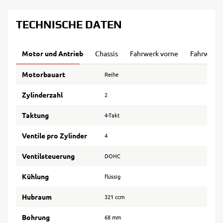
TECHNISCHE DATEN
Motor und Antrieb
Chassis
Fahrwerk vorne
Fahrwerk 
Motorbauart
Reihe
Zylinderzahl
2
Taktung
4-Takt
Ventile pro Zylinder
4
Ventilsteuerung
DOHC
Kühlung
flüssig
Hubraum
321 ccm
Bohrung
68 mm