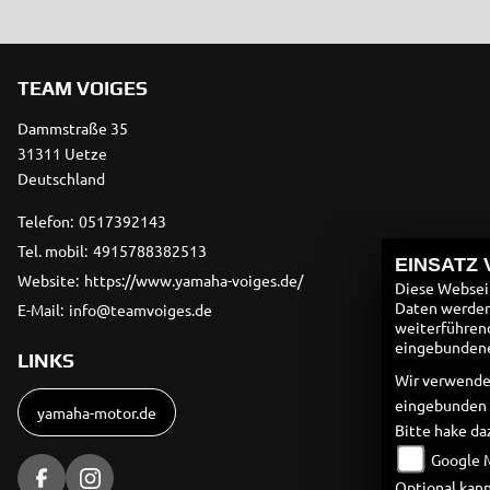
TEAM VOIGES
Dammstraße 35
31311 Uetze
Deutschland
Telefon:
0517392143
Tel. mobil:
4915788382513
EINSATZ
Website:
https://www.yamaha-voiges.de/
Diese Webseit
Daten werden 
E-Mail:
info@teamvoiges.de
weiterführen
eingebundenen
LINKS
Wir verwende
eingebunden
yamaha-motor.de
Bitte hake da
Google 
Optional kann