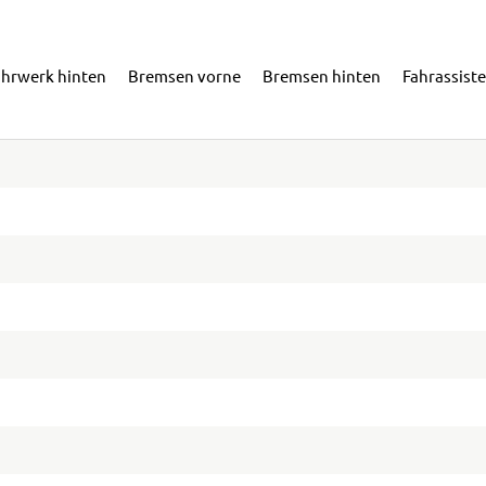
ahrwerk hinten
Bremsen vorne
Bremsen hinten
Fahrassist