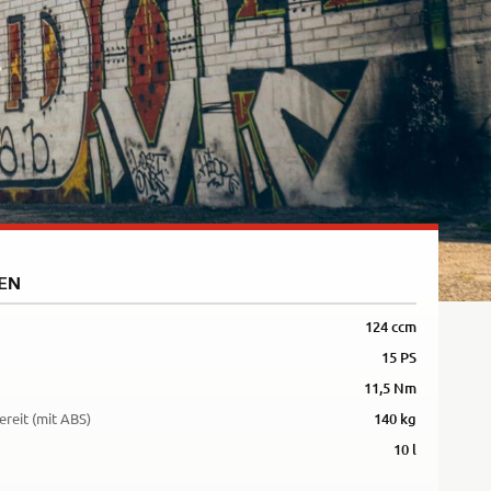
5R
EN
124 ccm
15 PS
11,5 Nm
ereit (mit ABS)
140 kg
10 l