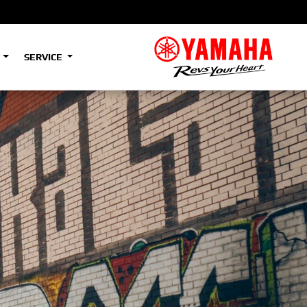
S
SERVICE
A2
e
Tenere
700
)
(Low)
35kW
A2
e
Tenere
700
Rally
35kW