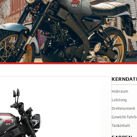
Tenere
WR12
700
World
Raid
KERNDAT
Hubraum
Leistung
Drehmoment
Gewicht fahrb
Tankinhalt