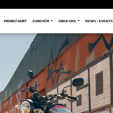
PROBEFAHRT
ZUBEHÖR
ÜBER UNS
NEWS / EVENT
ADVENTURE
A
A
HYPER NAKED
SPORT HERITAGE
Tenere
Tener
700
700
(Low
SPORT TOURING
SUPERSPORT
A2
A
Tenere
Tener
700
700
35kW
Rally
A
A1