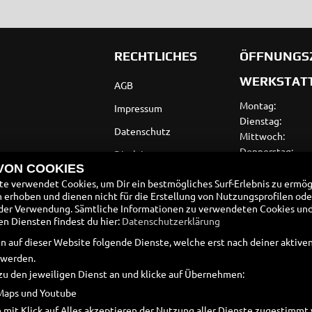
RECHTLICHES
ÖFFNUNGS
WERKSTAT
AGB
Montag:
Impressum
Dienstag:
Datenschutz
Mittwoch:
Donnerstag:
Disclaimer
Freitag:
 VON COOKIES
Barrierefreiheit
Samstag:
e verwendet Cookies, um Dir ein bestmögliches Surf-Erlebnis zu ermög
erhoben und dienen nicht für die Erstellung von Nutzungsprofilen ode
Sonntag:
Batteriegesetz
der Verwendung. Sämtliche Informationen zu verwendeten Cookies un
 Diensten findest du hier:
Datenschutzerklärung
VERKAUF
Altölverordnung
n auf dieser Website folgende Dienste, welche erst nach deiner aktiv
Montag:
 werden.
Dienstag:
zu den jeweiligen Dienst an und klicke auf Übernehmen:
Mittwoch:
Donnerstag:
Maps und Youtube
Freitag:
 mit Klick auf Alles akzeptieren der Nutzung aller Dienste zugestimm