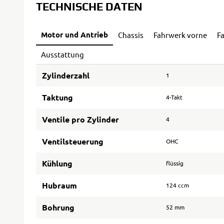
TECHNISCHE DATEN
Motor und Antrieb
Chassis
Fahrwerk vorne
F
Ausstattung
Zylinderzahl
1
Taktung
4-Takt
Ventile pro Zylinder
4
Ventilsteuerung
OHC
Kühlung
flüssig
Hubraum
124 ccm
Bohrung
52 mm