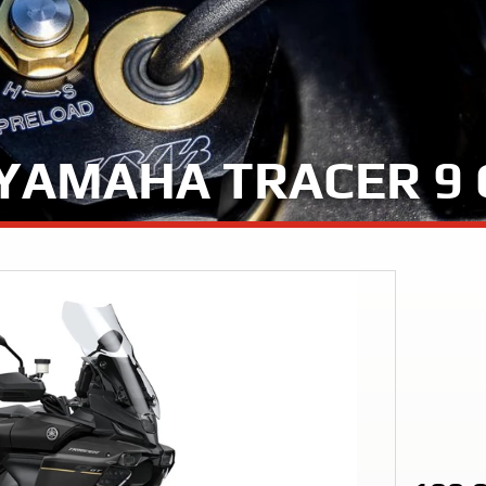
Tenere
WR12
700
World
Raid
YAMAHA TRACER 9 