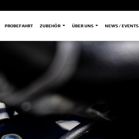
PROBEFAHRT
ZUBEHÖR
ÜBER UNS
NEWS / EVENT
ADVENTURE
A
A
HYPER NAKED
SPORT HERITAGE
Tenere
Tener
700
700
(Low
SPORT TOURING
SUPERSPORT
A2
A
Tenere
Tener
700
700
35kW
Rally
A
A1