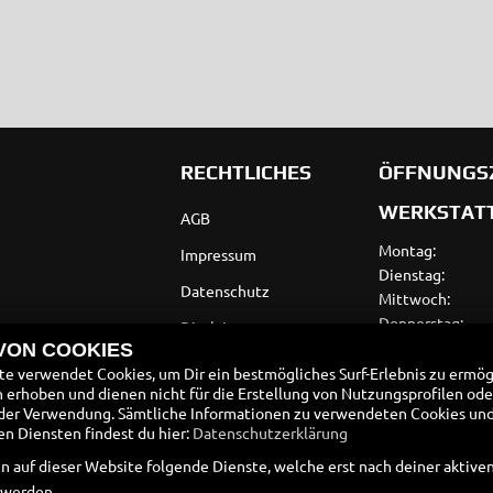
RECHTLICHES
ÖFFNUNGS
WERKSTAT
AGB
Montag:
Impressum
Dienstag:
Datenschutz
Mittwoch:
Donnerstag:
Disclaimer
Freitag:
 VON COOKIES
Barrierefreiheit
Samstag:
e verwendet Cookies, um Dir ein bestmögliches Surf-Erlebnis zu ermög
erhoben und dienen nicht für die Erstellung von Nutzungsprofilen ode
Sonntag:
Batteriegesetz
der Verwendung. Sämtliche Informationen zu verwendeten Cookies un
VERKAUF
 Diensten findest du hier:
Datenschutzerklärung
Altölverordnung
n auf dieser Website folgende Dienste, welche erst nach deiner aktiv
Montag:
 werden.