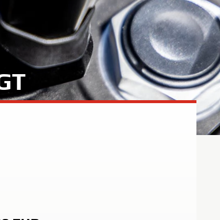
5R
GT